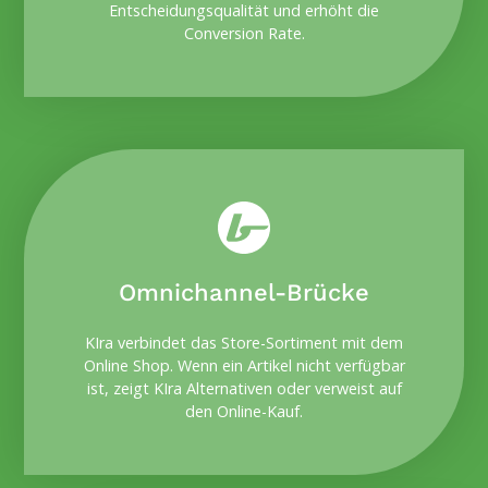
Entscheidungsqualität und erhöht die
Conversion Rate.
Omnichannel-Brücke
KIra verbindet das Store-Sortiment mit dem
Online Shop. Wenn ein Artikel nicht verfügbar
ist, zeigt KIra Alternativen oder verweist auf
den Online-Kauf.