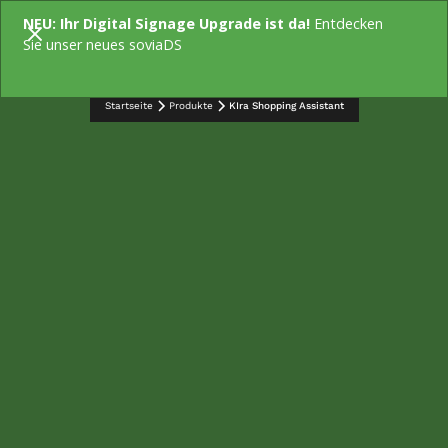
NEU: Ihr Digital Signage Upgrade ist da!
Entdecken
KONTAKT
Sie unser neues soviaDS
Startseite
Produkte
KIra Shopping Assistant