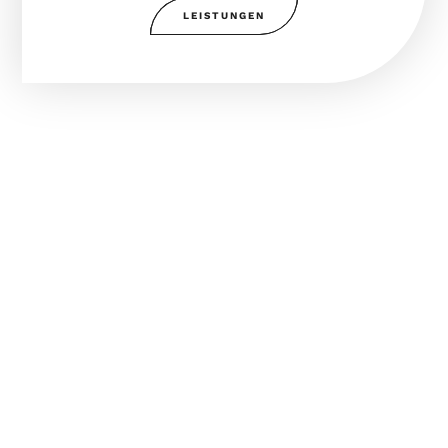
LEISTUNGEN
Digital Signage
Branchenlösungen
Ob Fashion, Gastro, Drogerien, Tankstellen, Städte
und Gemeinden oder weitere Branchen – wir
entwickeln
maßgeschneiderte Digital Signage
Konzepte,
die begeistern und wirken.