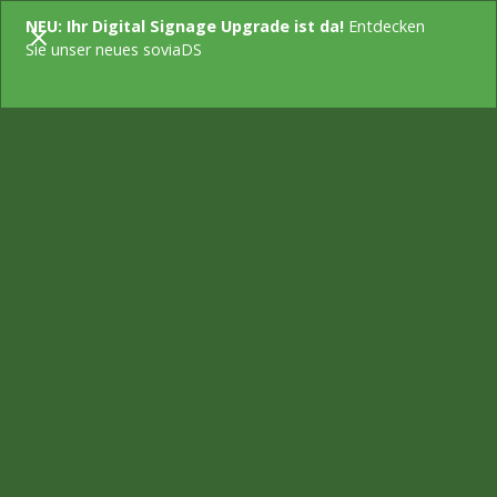
NEU: Ihr Digital Signage Upgrade ist da!
Entdecken
KONTAKT
Sie unser neues soviaDS