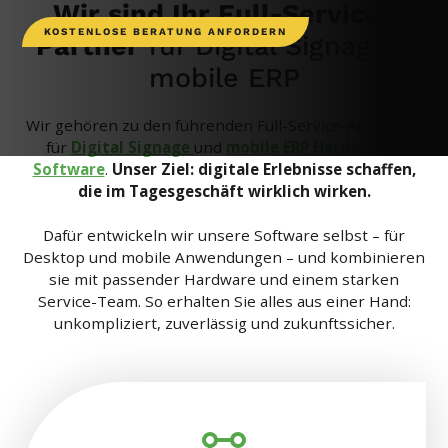
Wir sind Ihr
Full-Service-
KOSTENLOSE BERATUNG ANFORDERN
Partner
für Digital Signage &
mobile ERP
Wir gehören zu den führenden Full-Service-Anbietern
für
Digital Signage
und
mobile ERP Hardware
&
Software
.
Unser Ziel: digitale Erlebnisse schaffen,
die im Tagesgeschäft wirklich wirken.
Dafür entwickeln wir unsere Software selbst – für
Desktop und mobile Anwendungen – und kombinieren
sie mit passender Hardware und einem starken
Service-Team. So erhalten Sie alles aus einer Hand:
unkompliziert, zuverlässig und zukunftssicher.