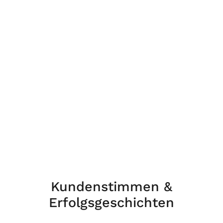
mERP
Hardware
im Managed Service
Als
zertifizierter Re-Seller
bieten wir Ihnen ein
breites Portfolio an moderner mERP Hardware für
den täglichen Einsatz im Retail.
Zuverlässige
Geräte. Komplett betreut. Ready-to-use.
MEHR ZUR MERP HARDWARE ERFAHREN
Kundenstimmen &
Erfolgsgeschichten