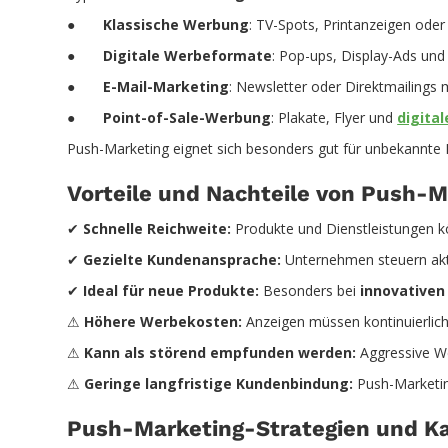
●
Klassische Werbung
: TV-Spots, Printanzeigen oder
●
Digitale Werbeformate
: Pop-ups, Display-Ads und
●
E-Mail-Marketing
: Newsletter oder Direktmailings
●
Point-of-Sale-Werbung
: Plakate, Flyer und
digita
Push-Marketing eignet sich besonders gut für unbekannte 
Vorteile und Nachteile von Push-M
✔
Schnelle Reichweite:
Produkte und Dienstleistungen kö
✔
Gezielte Kundenansprache:
Unternehmen steuern aktiv
✔
Ideal für neue Produkte:
Besonders bei
innovativen
⚠
Höhere Werbekosten:
Anzeigen müssen kontinuierlich
⚠
Kann als störend empfunden werden:
Aggressive W
⚠
Geringe langfristige Kundenbindung:
Push-Marketing
Push-Marketing-Strategien und Kan